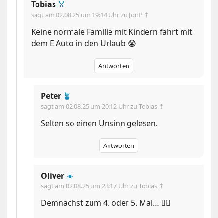
Tobias
🏅
sagt am
02.08.25 um 19:14 Uhr
zu JonP ⇡
Keine normale Familie mit Kindern fährt mit
dem E Auto in den Urlaub 😭
Antworten
Peter
🪴
sagt am
02.08.25 um 20:12 Uhr
zu Tobias ⇡
Selten so einen Unsinn gelesen.
Antworten
Oliver
☀️
sagt am
02.08.25 um 23:17 Uhr
zu Tobias ⇡
Demnächst zum 4. oder 5. Mal… 🤷‍♂️