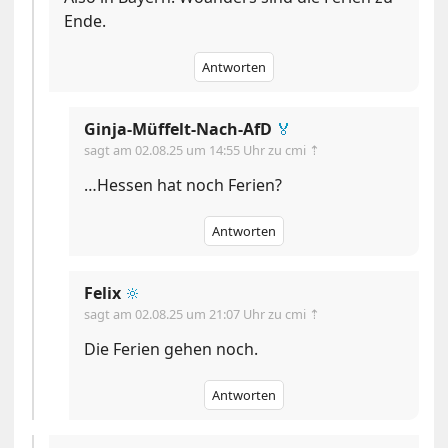
Ende.
Antworten
Ginja-Müffelt-Nach-AfD
🏅
sagt am
02.08.25 um 14:55 Uhr
zu cmi ⇡
…Hessen hat noch Ferien?
Antworten
Felix
🔆
sagt am
02.08.25 um 21:07 Uhr
zu cmi ⇡
Die Ferien gehen noch.
Antworten