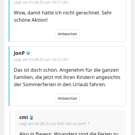
sagt am
01.08.25 um 10:17 Uhr
Wow, damit hätte ich nicht gerechnet. Sehr
schöne Aktion!
Antworten
JonP
💎
sagt am
01.08.25 um 10:12 Uhr
Das ist doch schön. Angenehm für die ganzen
Familien, die jetzt mit ihren Kindern angesichts
der Sommerferien in den Urlaub fahren.
Antworten
cmi
🪴
sagt am
02.08.25 um 9:47 Uhr
zu JonP ⇡
Also in Bayern. Woanders sind die Ferien zu