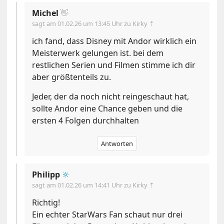
Michel
👋
sagt am
01.02.26 um 13:45 Uhr
zu Kirky ⇡
ich fand, dass Disney mit Andor wirklich ein
Meisterwerk gelungen ist. bei dem
restlichen Serien und Filmen stimme ich dir
aber größtenteils zu.
Jeder, der da noch nicht reingeschaut hat,
sollte Andor eine Chance geben und die
ersten 4 Folgen durchhalten
Antworten
Philipp
🔆
sagt am
01.02.26 um 14:41 Uhr
zu Kirky ⇡
Richtig!
Ein echter StarWars Fan schaut nur drei