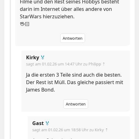
Filme und den Rest seines Hobbys besteht
darin im Internet über alles andere von
StarWars hierzuziehen.
🖖🏻
Antworten
Kirky
🏅
sagt am
01.02.26 um 14:47 Uhr
zu Philipp ⇡
Ja die ersten 3 Teile sind auch die besten.
Der Rest ist Müll. Das gleiche passiert mit
James Bond.
Antworten
Gast
🏅
sagt am
01.02.26 um 18:58 Uhr
zu Kirky ⇡