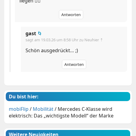
liegen 🤷‍♂️
Antworten
gast
🌀
sagt am
19.03.26 um 8:58 Uhr
zu Neuhier ⇡
Schön ausgedrückt… ;)
Antworten
Du bist hier:
mobiFlip
/
Mobilität
/
Mercedes C-Klasse wird
elektrisch: Das „wichtigste Modell“ der Marke
Weitere Neuigkeiten