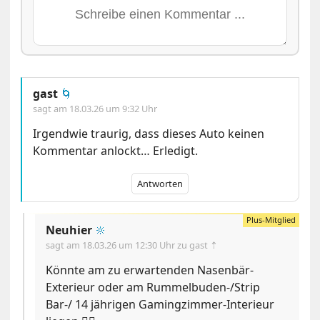
gast
🌀
sagt am
18.03.26 um 9:32 Uhr
Irgendwie traurig, dass dieses Auto keinen
Kommentar anlockt… Erledigt.
Antworten
Neuhier
🔆
sagt am
18.03.26 um 12:30 Uhr
zu gast ⇡
Könnte am zu erwartenden Nasenbär-
Exterieur oder am Rummelbuden-/Strip
Bar-/ 14 jährigen Gamingzimmer-Interieur