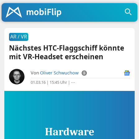
AR / VR
Nächstes HTC-Flaggschiff könnte
mit VR-Headset erscheinen
Von
Oliver Schwuchow
01.03.16 | 15:45 Uhr
|
⋯