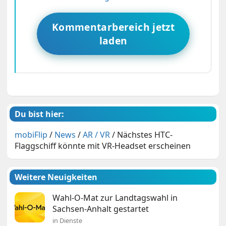
Kommentarbereich jetzt
laden
Du bist hier:
mobiFlip
/
News
/
AR / VR
/
Nächstes HTC-
Flaggschiff könnte mit VR-Headset erscheinen
Weitere Neuigkeiten
Wahl-O-Mat zur Landtagswahl in
Sachsen-Anhalt gestartet
in Dienste