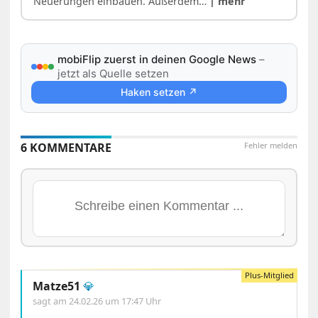
Neuerungen einbauen. Außerdem…
| mehr
mobiFlip zuerst in deinen Google News
–
jetzt als Quelle setzen
Haken setzen ↗
6 KOMMENTARE
Fehler melden
Matze51
💎
sagt am
24.02.26 um 17:47 Uhr