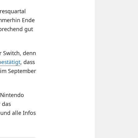
resquartal
immerhin Ende
sprechend gut
 Switch, denn
bestätigt
, dass
e im September
e Nintendo
r das
und alle Infos