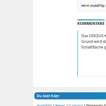
mobiFlip
KOMMENTARE
Das DISQUS-K
Grund wird da
Schaltfläche g
Du bist hier:
mobiFlip
/
News
/
Gaming
/
Nintendo S