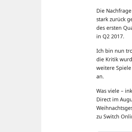
Die Nachfrage 
stark zurück 
des ersten Qu
in Q2 2017.
Ich bin nun t
die Kritik wur
weitere Spiel
an.
Was viele – in
Direct im Augu
Weihnachtsgesc
zu Switch Onl