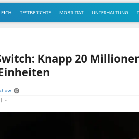
LEICH
TESTBERICHTE
MOBILITÄT
UNTERHALTUNG
witch: Knapp 20 Millione
Einheiten
uchow
|
⋯