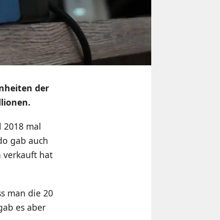
inheiten der
llionen.
l 2018 mal
do gab auch
 verkauft hat
ss man die 20
gab es aber