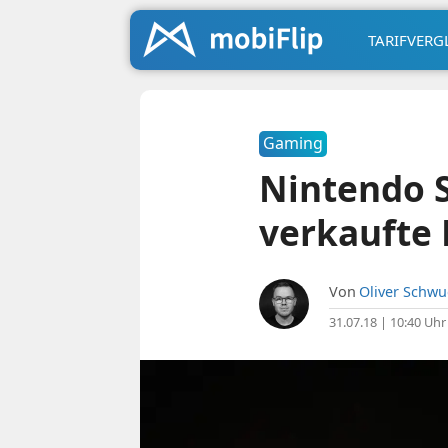
TARIFVERG
Gaming
Nintendo S
verkaufte 
Von
Oliver Schw
31.07.18 | 10:40 Uhr