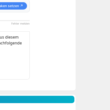
aken setzen ↗
Fehler melden
us diesem
nachfolgende