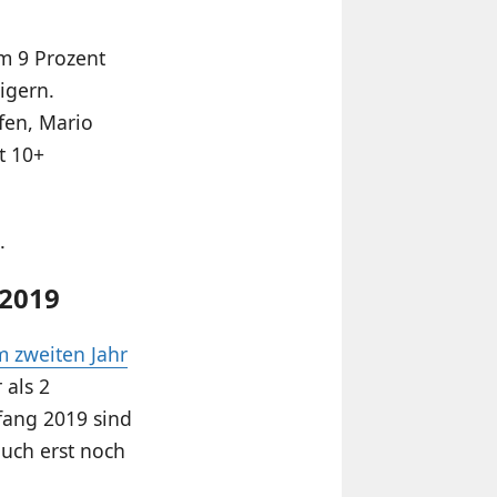
m 9 Prozent
igern.
fen, Mario
t 10+
.
 2019
m zweiten Jahr
 als 2
nfang 2019 sind
auch erst noch