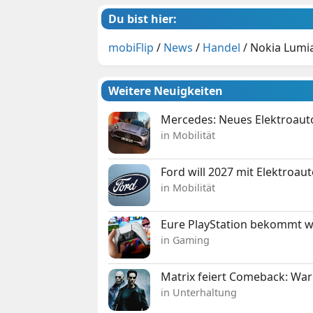
Du bist hier:
mobiFlip
/
News
/
Handel
/
Nokia Lumi
Weitere Neuigkeiten
Mercedes: Neues Elektroauto
in Mobilität
Ford will 2027 mit Elektroau
in Mobilität
Eure PlayStation bekommt 
in Gaming
Matrix feiert Comeback: War
in Unterhaltung