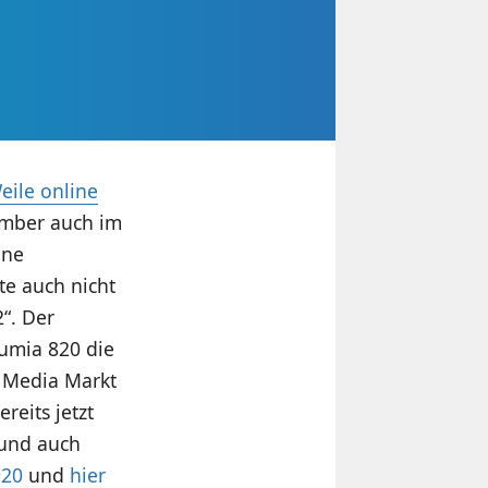
eile online
ember auch im
ine
te
auch nicht
2“. Der
Lumia 820 die
 Media Markt
reits jetzt
 und auch
920
und
hier