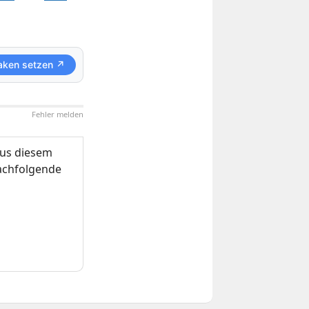
aken setzen ↗
Fehler melden
us diesem
nachfolgende