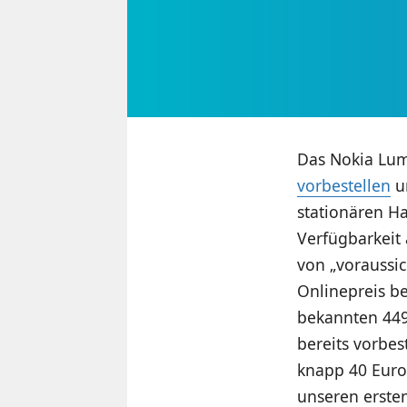
Das Nokia Lum
vorbestellen
un
stationären H
Verfügbarkeit
von „voraussic
Onlinepreis be
bekannten 449
bereits vorbes
knapp 40 Euro 
unseren ersten