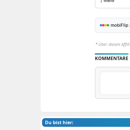
| mehr
mobiFlip
⋆
Über diesen Affil
KOMMENTARE
Du bist hier: