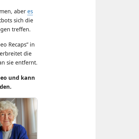
ehmen, aber
es
tbots sich die
gen treffen.
eo Recaps“ in
erbreitet die
n sie entfernt.
ideo und kann
den.