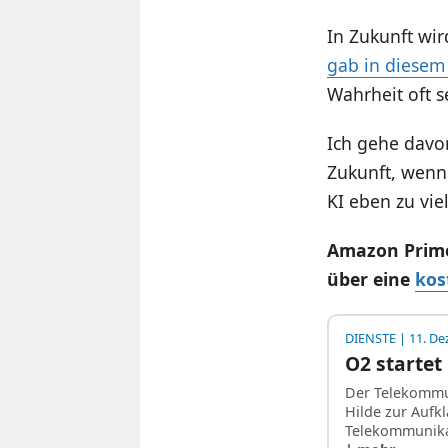
In Zukunft wi
gab in diesem
Wahrheit oft s
Ich gehe davon
Zukunft, wenn 
KI eben zu vie
Amazon Prime 
über eine
kos
DIENSTE
| 11. D
O2 startet
Der Telekommun
Hilde zur Aufk
Telekommunika