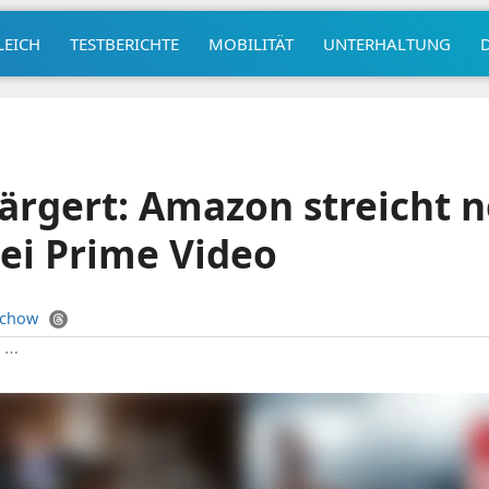
LEICH
TESTBERICHTE
MOBILITÄT
UNTERHALTUNG
ärgert: Amazon streicht 
ei Prime Video
uchow
|
⋯