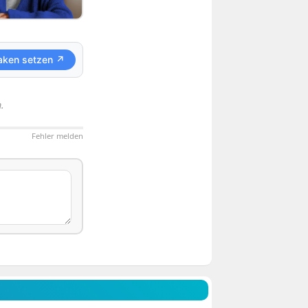
aken setzen ↗
.
Fehler melden