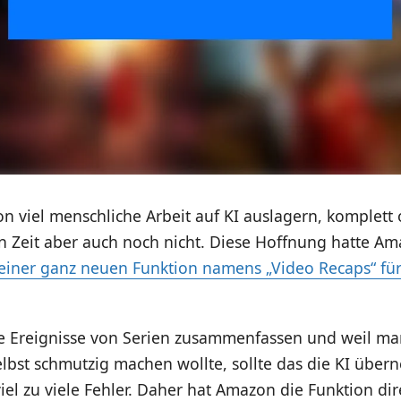
 viel menschliche Arbeit auf KI auslagern, komplett
en Zeit aber auch noch nicht. Diese Hoffnung hatte A
einer ganz neuen Funktion namens „Video Recaps“ f
ie Ereignisse von Serien zusammenfassen und weil man
elbst schmutzig machen wollte, sollte das die KI übe
 viel zu viele Fehler. Daher hat Amazon die Funktion dir