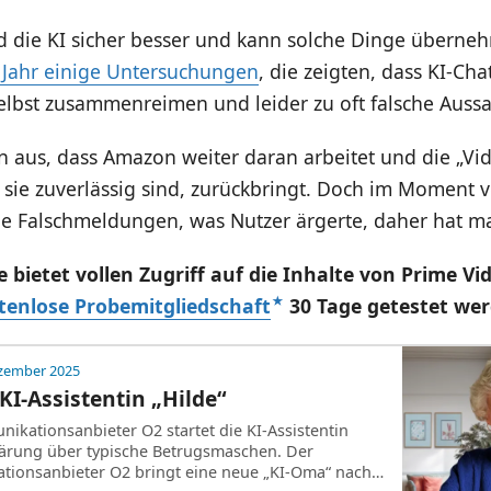
rd die KI sicher besser und kann solche Dinge übern
 Jahr einige Untersuchungen
, die zeigten, dass KI-Cha
elbst zusammenreimen und leider zu oft falsche Aussa
 aus, dass Amazon weiter daran arbeitet und die „Vid
sie zuverlässig sind, zurückbringt. Doch im Moment v
le Falschmeldungen, was Nutzer ärgerte, daher hat ma
bietet vollen Zugriff auf die Inhalte von Prime V
tenlose Probemitgliedschaft
30 Tage getestet wer
ezember 2025
 KI-Assistentin „Hilde“
ikationsanbieter O2 startet die KI-Assistentin
lärung über typische Betrugsmaschen. Der
tionsanbieter O2 bringt eine neue „KI-Oma“ nach…