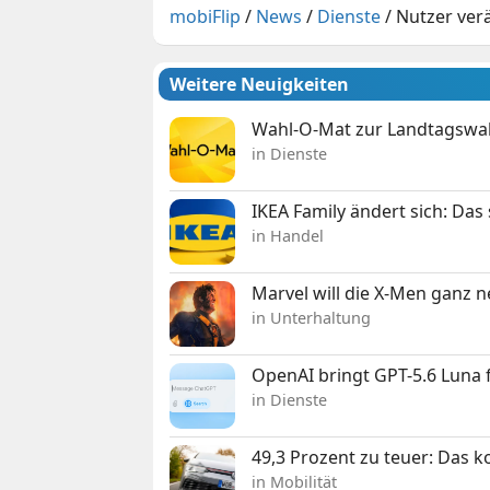
mobiFlip
/
News
/
Dienste
/
Nutzer ver
Weitere Neuigkeiten
Wahl-O-Mat zur Landtagswahl
in Dienste
IKEA Family ändert sich: Da
in Handel
Marvel will die X-Men ganz 
in Unterhaltung
OpenAI bringt GPT-5.6 Luna
in Dienste
49,3 Prozent zu teuer: Das 
in Mobilität