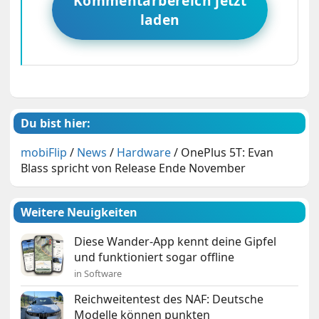
Kommentarbereich jetzt
laden
Du bist hier:
mobiFlip
/
News
/
Hardware
/
OnePlus 5T: Evan
Blass spricht von Release Ende November
Weitere Neuigkeiten
Diese Wander-App kennt deine Gipfel
und funktioniert sogar offline
in Software
Reichweitentest des NAF: Deutsche
Modelle können punkten