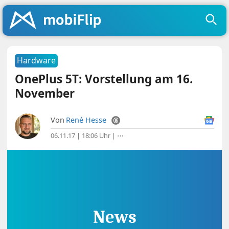
Hardware
OnePlus 5T: Vorstellung am 16.
November
Von
René Hesse
06.11.17 | 18:06 Uhr
|
⋯