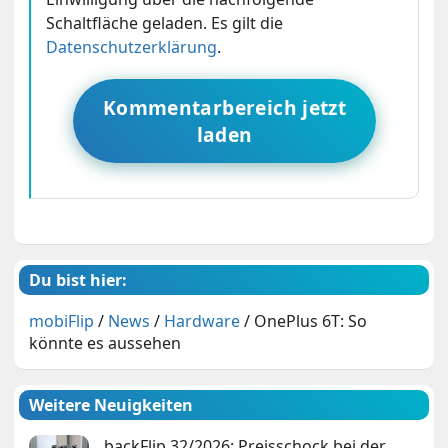
Schaltfläche geladen. Es gilt die
Datenschutzerklärung
.
Kommentarbereich jetzt
laden
Du bist hier:
mobiFlip
/
News
/
Hardware
/
OnePlus 6T: So
könnte es aussehen
Weitere Neuigkeiten
backFlip 32/2026: Preisschock bei der