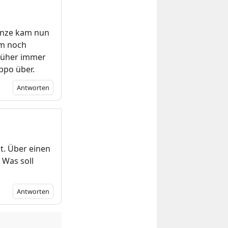
anze kam nun
um noch
früher immer
oppo über.
Antworten
t. Über einen
 Was soll
Antworten