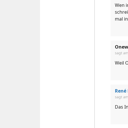
Wen in
schre
mal in
Onew
sagt a
Weil O
René 
sagt a
Das I