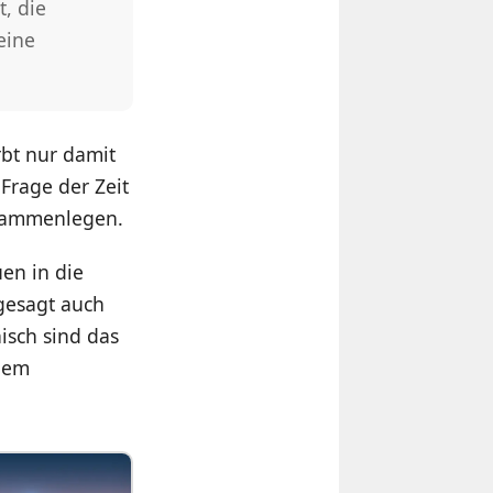
, die
eine
bt nur damit
Frage der Zeit
usammenlegen.
en in die
gesagt auch
isch sind das
 dem