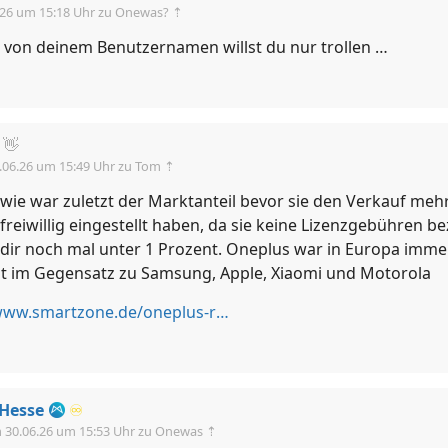
.26 um 15:18 Uhr
zu Onewas? ⇡
von deinem Benutzernamen willst du nur trollen …
👋
.06.26 um 15:49 Uhr
zu Tom ⇡
wie war zuletzt der Marktanteil bevor sie den Verkauf meh
freiwillig eingestellt haben, da sie keine Lizenzgebühren b
 dir noch mal unter 1 Prozent. Oneplus war in Europa imm
nt im Gegensatz zu Samsung, Apple, Xiaomi und Motorola
https://www.smartzone.de/oneplus-realme-fusionieren/
Hesse
♾️
m
30.06.26 um 15:53 Uhr
zu Onewas ⇡