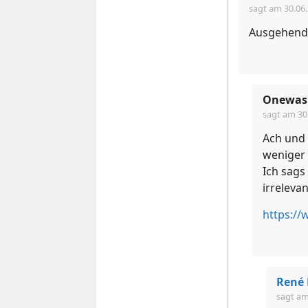
sagt am
30.06
Ausgehend 
Onewas
sagt am
30
Ach und 
weniger 
Ich sags
irreleva
René 
sagt a