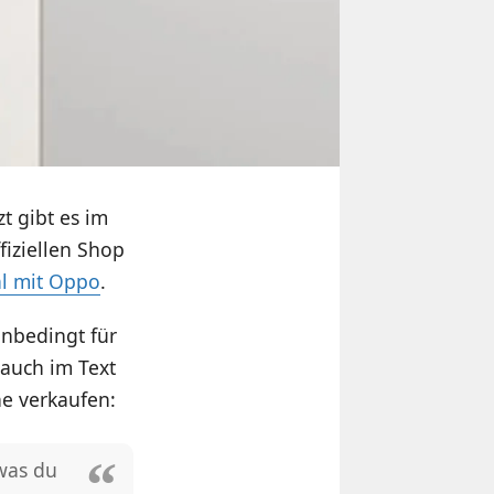
t gibt es im
fiziellen Shop
al mit Oppo
.
unbedingt für
 auch im Text
ne verkaufen:
 was du