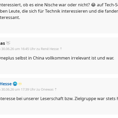
teressiert, ob es eine Nische war oder nicht? 😂 auf Tech-S
iben Leute, die sich für Technik interessieren und die fand
teressant.
as
👋
m
30.06.26 um 16:45 Uhr
zu René Hesse ⇡
neplus selbst in China vollkommen irrelevant ist und war.
Hesse
♾️
m
30.06.26 um 17:39 Uhr
zu Onewas ⇡
nteresse bei unserer Leserschaft bzw. Zielgruppe war stets 