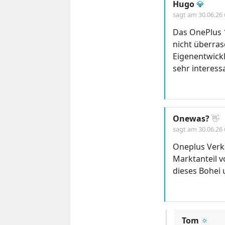
Hugo
💎
sagt am
30.06.26
Das OnePlus 
nicht überra
Eigenentwick
sehr interessa
Onewas?
👋
sagt am
30.06.26
Oneplus Verka
Marktanteil v
dieses Bohei 
Tom
🔅