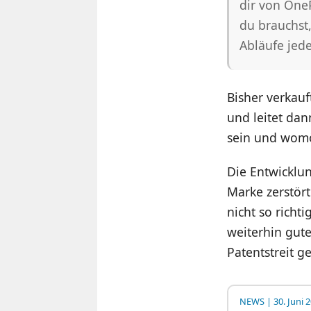
dir von One
du brauchst,
Abläufe jede
Bisher verkau
und leitet dan
sein und womö
Die Entwicklun
Marke zerstör
nicht so richt
weiterhin gut
Patentstreit ge
NEWS
| 30. Juni 