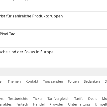
ist für zahlreiche Produktgruppen
Pixel Tag
sche sind der Fokus in Europa
er
Themen
Kontakt
Tipp senden
Folgen
Bedanken
D
ws
Testberichte
Ticker
Tarifvergleich
Tarife
Deals
Mob
arables
Fintech
Handel
Provider
Unterhaltung
Umwel