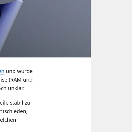
en
und wurde
rise (RAM und
ch unklar.
ile stabil zu
ntschieden,
welchen