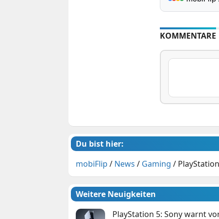
KOMMENTARE
Du bist hier:
mobiFlip
/
News
/
Gaming
/
PlayStatio
Weitere Neuigkeiten
PlayStation 5: Sony warnt v