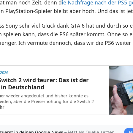
hat man noch Zeit, denn d
ie Nachfrage nach der PS5 g
n PlayStation-Spieler bleibt aber hoch. Und das ist jet
ss Sony sehr viel Glück dank GTA 6 hat und durch so e
spielen kann, dass die PS6 später kommt. Ohne so ei
eriger. Ich vermute dennoch, dass wir die PS6 weiter
 2026
witch 2 wird teurer: Das ist der
 in Deutschland
mer wieder angedeutet und bisher konnte es
iden, aber die Preiserhöhung für die Switch 2
hr
 zuerst in deinen Google News
– jetzt als Quelle setzen
H