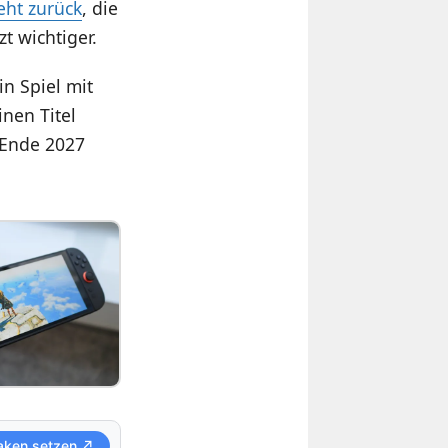
eht zurück
, die
zt wichtiger.
in Spiel mit
nen Titel
 Ende 2027
aken setzen ↗