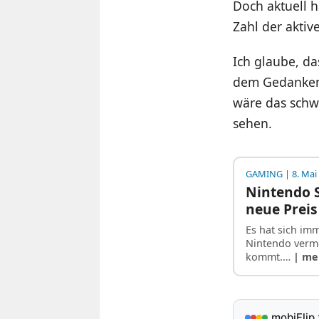
Doch aktuell 
Zahl der aktive
Ich glaube, da
dem Gedanken 
wäre das schwi
sehen.
GAMING
| 8. Mai
Nintendo S
neue Preis
Es hat sich im
Nintendo verme
kommt.…
| me
mobiFlip