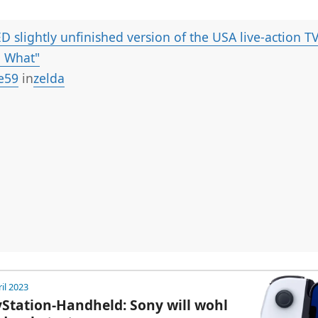
D slightly unfinished version of the USA live-action TV
 What"
e59
in
zelda
ril 2023
Station-Handheld: Sony will wohl