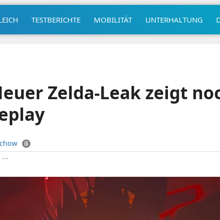
LEICH
TESTBERICHTE
MOBILITÄT
UNTERHALTUNG
euer Zelda-Leak zeigt no
eplay
uchow
|
⋯