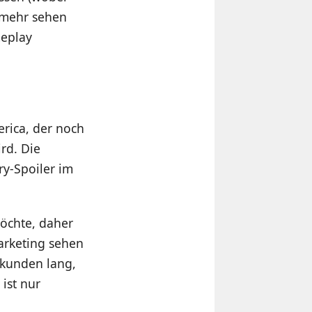
 mehr sehen
meplay
erica, der noch
rd. Die
y-Spoiler im
möchte, daher
Marketing sehen
ekunden lang,
ist nur