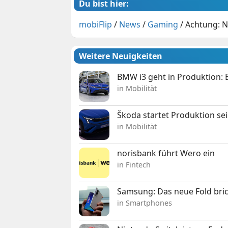
Du bist hier:
mobiFlip
/
News
/
Gaming
/
Achtung: N
Weitere Neuigkeiten
BMW i3 geht in Produktion: El
in Mobilität
Škoda startet Produktion se
in Mobilität
norisbank führt Wero ein
in Fintech
Samsung: Das neue Fold bric
in Smartphones