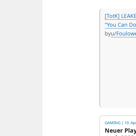
[TotK] LEAKE
"You Can Do
by
u/Foulow
GAMING
| 10. Ap
Neuer Play