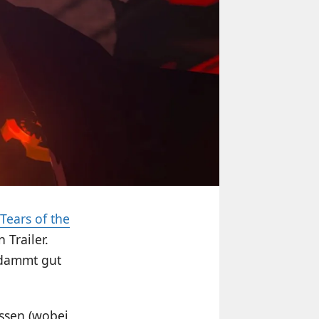
 Tears of the
 Trailer.
erdammt gut
üssen (wobei