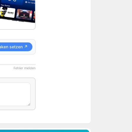
aken setzen ↗
Fehler melden