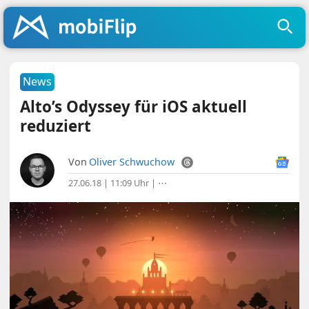
News
Alto’s Odyssey für iOS aktuell
reduziert
Von
Oliver Schwuchow
27.06.18 | 11:09 Uhr
|
⋯