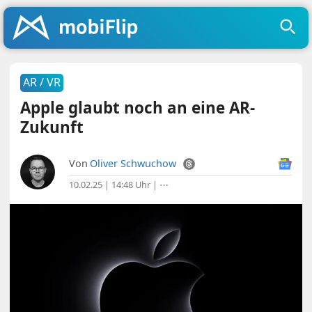
AR / VR
Apple glaubt noch an eine AR-
Zukunft
Von
Oliver Schwuchow
10.02.25 | 14:48 Uhr
|
⋯