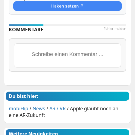
Haken setzen ↗
KOMMENTARE
Fehler melden
Du bist hier:
mobiFlip
/
News
/
AR / VR
/
Apple glaubt noch an
eine AR-Zukunft
Weitere Neuigkeiten