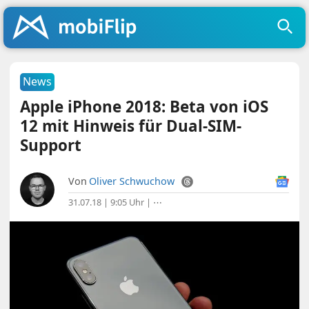
News
Apple iPhone 2018: Beta von iOS
12 mit Hinweis für Dual-SIM-
Support
Von
Oliver Schwuchow
31.07.18 | 9:05 Uhr
|
⋯