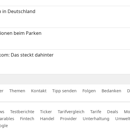
 in Deutschland
tionen beim Parken
om: Das steckt dahinter
er
Themen
Kontakt
Tipp senden
Folgen
Bedanken
D
ws
Testberichte
Ticker
Tarifvergleich
Tarife
Deals
Mob
arables
Fintech
Handel
Provider
Unterhaltung
Umwel
ogle