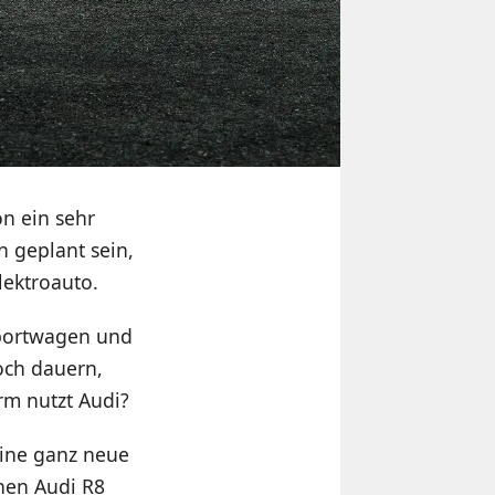
n ein sehr
n geplant sein,
lektroauto.
Sportwagen und
noch dauern,
rm nutzt Audi?
eine ganz neue
chen Audi R8