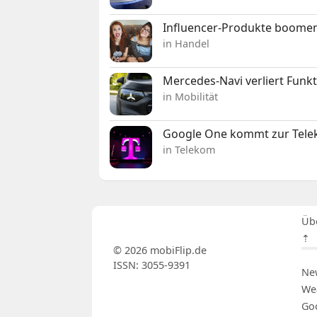
Influencer-Produkte boomen
in Handel
Mercedes-Navi verliert Funk
in Mobilität
Google One kommt zur Telek
in Telekom
Üb
⇡
© 2026 mobiFlip.de
ISSN: 3055-9391
Ne
We
Go