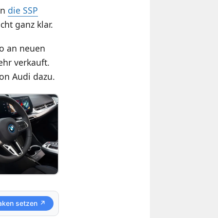
an
die SSP
cht ganz klar.
lio an neuen
hr verkauft.
on Audi dazu.
aken setzen ↗