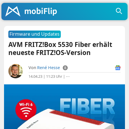
Firmware und Updates
AVM FRITZ!Box 5530 Fiber erhält
neueste FRITZ!OS-Version
Von
René Hesse
14.04.23 | 11:23 Uhr
|
⋯