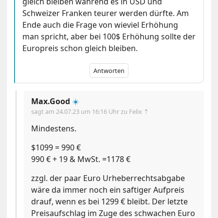
gleich bleiben während es in USD und
Schweizer Franken teurer werden dürfte. Am
Ende auch die Frage von wieviel Erhöhung
man spricht, aber bei 100$ Erhöhung sollte der
Europreis schon gleich bleiben.
Antworten
Max.Good
☀️
sagt am
24.07.23 um 16:16 Uhr
zu Felix ⇡
Mindestens.
$1099 = 990 €
990 € + 19 & MwSt. =1178 €
zzgl. der paar Euro Urheberrechtsabgabe
wäre da immer noch ein saftiger Aufpreis
drauf, wenn es bei 1299 € bleibt. Der letzte
Preisaufschlag im Zuge des schwachen Euro