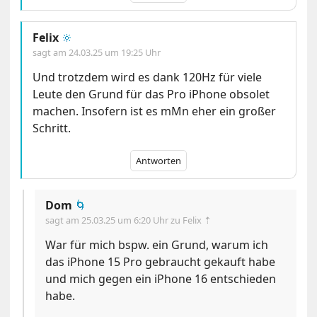
Felix
🔆
sagt am
24.03.25 um 19:25 Uhr
Und trotzdem wird es dank 120Hz für viele
Leute den Grund für das Pro iPhone obsolet
machen. Insofern ist es mMn eher ein großer
Schritt.
Antworten
Dom
🌀
sagt am
25.03.25 um 6:20 Uhr
zu Felix ⇡
War für mich bspw. ein Grund, warum ich
das iPhone 15 Pro gebraucht gekauft habe
und mich gegen ein iPhone 16 entschieden
habe.