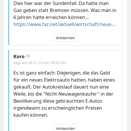
Dies hier war der Sündenfall. Da hätte man
Gas geben statt Bremsen müssen. Was man in
6 Jahren hätte erreichen können…
https://www.faz.net/aktuell/wirtschaft/neue-mobilitaet/sigmar-gabriel-erzielt-in-china-einigung-im-streit-ueber-e-autos-15030737.html
Antworten
Koro
👋
sagt am
28.11.23 um 10:32 Uhr
Es ist ganz einfach: Diejenigen, die das Geld
für ein neues Elektroauto hatten, haben eines
gekauft. Der Autokreislauf dauert nun eine
Weile, bis die "Nicht-Neuwagenkäufer" in der
Bevölkerung diese gebrauchten E-Autos
irgendwann zu erschwinglichen Preisen
kaufen können.
Antworten