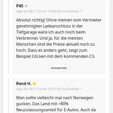
P45
🔅
sagt am
28.11.23 um 13:38 Uhr
zu Andreas ⇡
Absolut richtig! Ohne meinen vom Vermieter
genehmigten Ladeanschluss in der
Tiefgarage wäre ich auch noch beim
Verbrenner. Und ja, für die meisten
Menschen sind die Preise aktuell noch zu
hoch. Dass es anders geht, zeigt zum
Beispiel Citroen mit dem kommenden C3.
Antworten
René H.
🔱
sagt am
28.11.23 um 16:13 Uhr
zu Andreas ⇡
Man sollte vielleicht mal nach Norwegen
gucken. Das Land mit >80%
Neuzulassungsanteil für E-Autos. Auch da