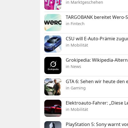
in Marktgeschehen
TARGOBANK bereitet Wero-St
in Fintech
CSU will E-Auto-Prämie zugu
in Mobilität
Grokipedia: Wikipedia-Alterna
in News
GTA 6: Sehen wir heute den e
in Gaming
Elektroauto-Fahrer: „Diese L
in Mobilität
PlayStation 5: Sony warnt v