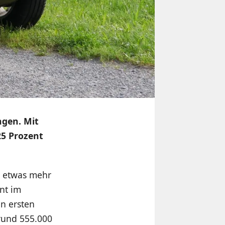
ngen. Mit
25 Prozent
) etwas mehr
nt im
en ersten
rund 555.000