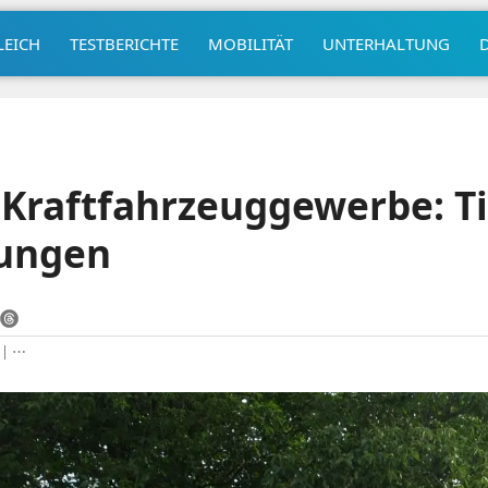
LEICH
TESTBERICHTE
MOBILITÄT
UNTERHALTUNG
Kraftfahrzeuggewerbe: Ti
ungen
|
⋯