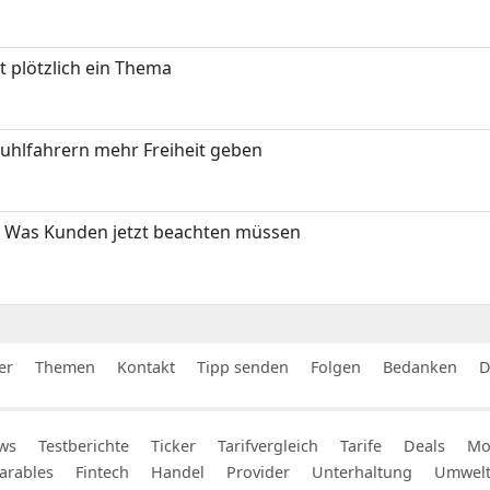
t plötzlich ein Thema
stuhlfahrern mehr Freiheit geben
 Was Kunden jetzt beachten müssen
er
Themen
Kontakt
Tipp senden
Folgen
Bedanken
D
ws
Testberichte
Ticker
Tarifvergleich
Tarife
Deals
Mob
arables
Fintech
Handel
Provider
Unterhaltung
Umwel