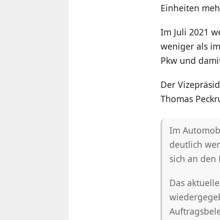
Einheiten meh
Im Juli 2021 w
weniger als im
Pkw und damit
Der Vizepräsi
Thomas Peckr
Im Automobi
deutlich wen
sich an den 
Das aktuell
wiedergegeb
Auftragsbel