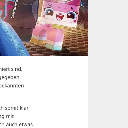
iert sind,
 gegeben.
r bekannten
h somit klar
ng mit
ich auch etwas