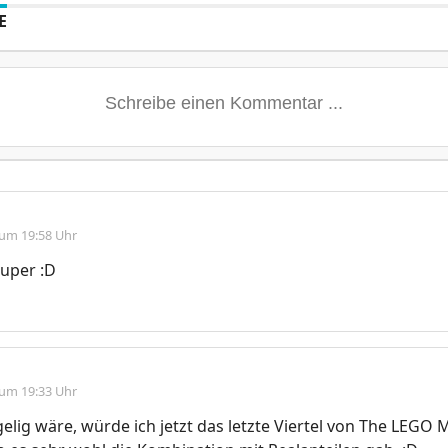
E
 um 19:58 Uhr
 super :D
 um 19:33 Uhr
elig wäre, würde ich jetzt das letzte Viertel von The LEGO 