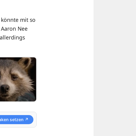
könnte mit so
n Aaron Nee
allerdings
aken setzen ↗