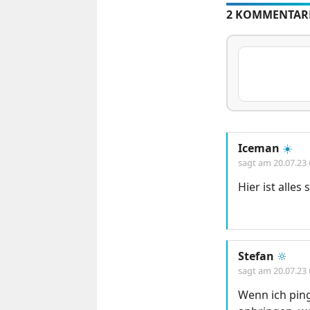
2 KOMMENTAR
Iceman
☀️
sagt am
20.07.23
Hier ist alles
Stefan
🔆
sagt am
20.07.23
Wenn ich ping