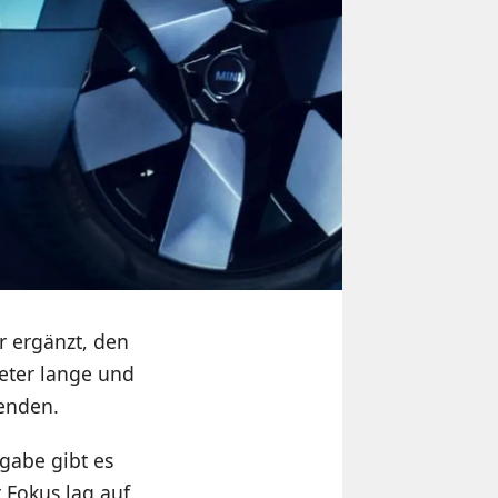
r ergänzt, den
eter lange und
 enden.
ngabe gibt es
 Fokus lag auf