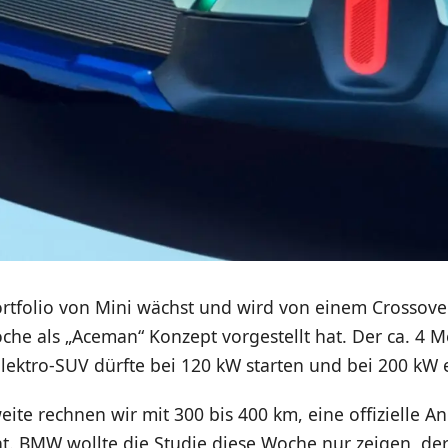
rtfolio von Mini wächst und wird von einem Crossove
he als „Aceman“ Konzept vorgestellt hat. Der ca. 4 M
Elektro-SUV dürfte bei 120 kW starten und bei 200 kW
eite rechnen wir mit 300 bis 400 km, eine offizielle A
t. BMW wollte die Studie diese Woche nur zeigen, der