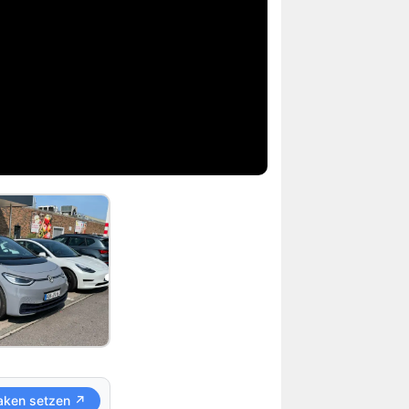
aken setzen ↗