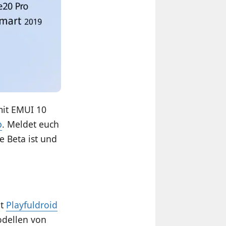
mit EMUI 10
p
. Meldet euch
e Beta ist und
ut
Playfuldroid
odellen von