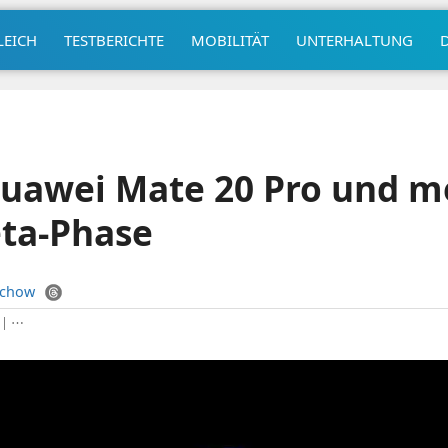
LEICH
TESTBERICHTE
MOBILITÄT
UNTERHALTUNG
uawei Mate 20 Pro und me
eta-Phase
uchow
|
⋯