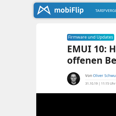
TARIFVERG
Firmware und Updates
EMUI 10: H
offenen B
Von
Oliver Schw
31.10.19 | 11:15 Uhr