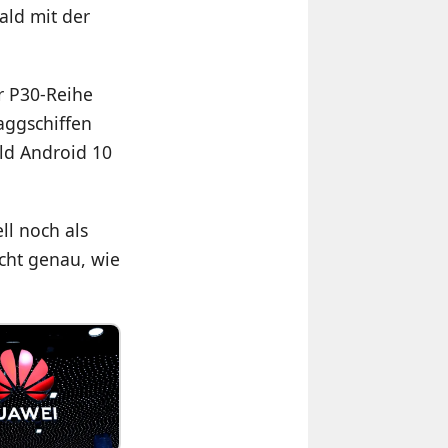
ald mit der
r P30-Reihe
aggschiffen
ld Android 10
ll noch als
icht genau, wie