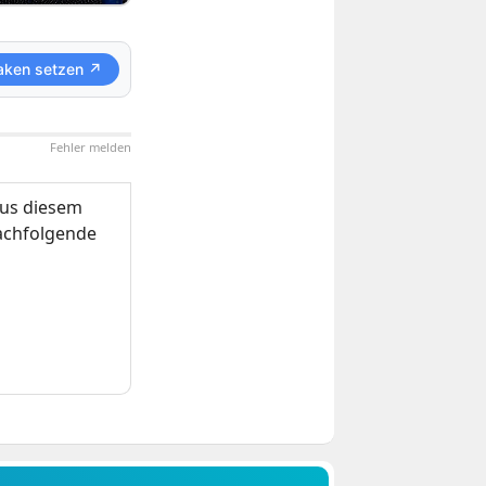
aken setzen ↗
Fehler melden
us diesem
nachfolgende