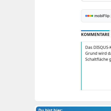
mobiFlip
KOMMENTARE
Das DISQUS-K
Grund wird da
Schaltfläche g
Du bist hier: