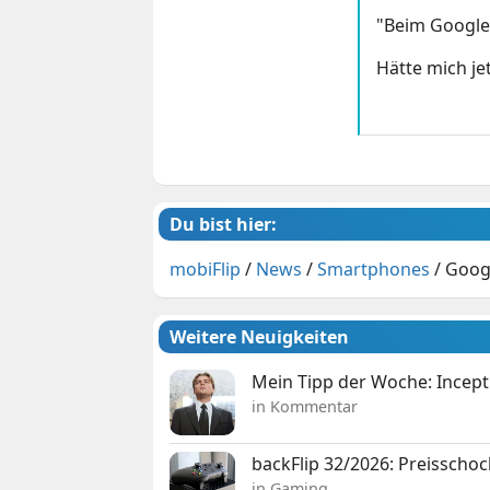
"Beim Google 
Hätte mich je
Du bist hier:
mobiFlip
/
News
/
Smartphones
/
Googl
Weitere Neuigkeiten
Mein Tipp der Woche: Incepti
in Kommentar
backFlip 32/2026: Preisschoc
in Gaming