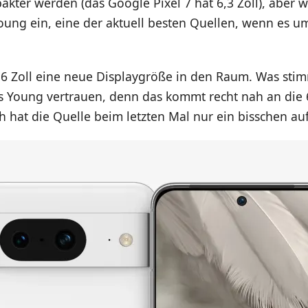
kter werden (das Google Pixel 7 hat 6,3 Zoll), aber w
oung ein, eine der aktuell besten Quellen, wenn es u
6 Zoll eine neue Displaygröße in den Raum. Was stim
s Young vertrauen, denn das kommt recht nah an die 6
 hat die Quelle beim letzten Mal nur ein bisschen au