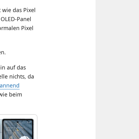
 wie das Pixel
n OLED-Panel
ormalen Pixel
en.
in auf das
le nichts, da
pannend
 wie beim