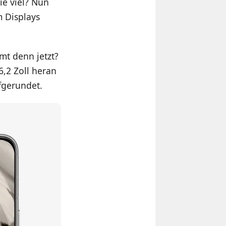
ie viel? Nun
m Displays
mt denn jetzt?
,2 Zoll heran
fgerundet.