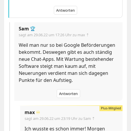
Antworten
Sam
🏆
sagt am
29.06.22 um 17:26 Uhr
zu max ⇡
Weil man nur so bei Google Beförderungen
bekommt. Deswegen gibt es auch ständig
neue Chat-Apps. Mit Wartung bestehender
Software steigt man kaum auf, mit
Neuerungen verdient man sich dagegen
Punkte für den Aufstieg.
Antworten
max
♾️
sagt am
29.06.22 um 23:19 Uhr
zu Sam ⇡
Ich wusste es schon immer! Morgen