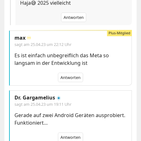
Haja😅 2025 vielleicht
Antworten
max
♾️
sagt am
25.04.23 um 22:12 Uhr
Es ist einfach unbegreiflich das Meta so
langsam in der Entwicklung ist
Antworten
Dr. Gargamelius
☀️
sagt am
25.04.23 um 19:11 Uhr
Gerade auf zwei Android Geräten ausprobiert.
Funktioniert…
Antworten