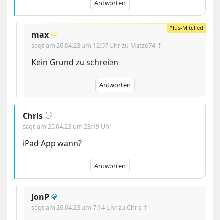
Antworten
max
♾️
sagt am
26.04.23 um 12:07 Uhr
zu Matze74 ⇡
Kein Grund zu schreien
Antworten
Chris
👋
sagt am
25.04.23 um 23:19 Uhr
iPad App wann?
Antworten
JonP
💎
sagt am
26.04.23 um 7:14 Uhr
zu Chris ⇡