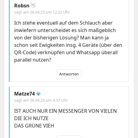
Robsn
👋
sagt am
26.04.23 um 12:22 Uhr
Ich stehe eventuell auf dem Schlauch aber
inwiefern unterscheidet es sich maßgeblich
von der bisherigen Lösung? Man kann ja
schon seit Ewigkeiten insg. 4 Geräte (über den
QR-Code) verknüpfen und Whatsapp überall
parallel nutzen?
Antworten
Matze74
💎
sagt am
26.04.23 um 4:37 Uhr
IST AUCH NUR EIN MESSENGER VON VIELEN
DIE ICH NUTZE
DAS GRÜNE VIEH