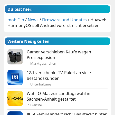
Du bist hier:
mobiFlip
/
News
/
Firmware und Updates
/
Huawei:
HarmonyOS soll Android vorerst nicht ersetzen
Weitere Neuigkeiten
Gamer verschieben Käufe wegen
Preisexplosion
in Marktgeschehen
1&1 verschenkt TV-Paket an viele
Bestandskunden
in Unterhaltung
Wahl-O-Mat zur Landtagswahl in
Sachsen-Anhalt gestartet
in Dienste
IKEA Family ändert sich: Das steckt hinter