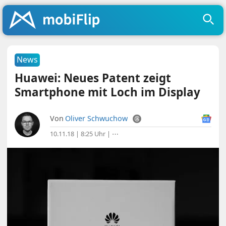
News
Huawei: Neues Patent zeigt
Smartphone mit Loch im Display
Von
Oliver Schwuchow
10.11.18 | 8:25 Uhr
|
⋯