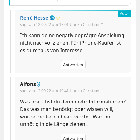
René Hesse
♾️
sagt am
12.09.22 um 17:01 Uhr
zu Christian ⇡
Ich kann deine negativ geprägte Anspielung
nicht nachvollziehen. Für iPhone-Käufer ist
es durchaus von Interesse.
Antworten
Alfons
🎖
sagt am
12.09.22 um 19:41 Uhr
zu Christian ⇡
Was brauchst du denn mehr Informationen?
Das was man benötigt oder wissen will,
würde denke ich beantwortet. Warum
unnötig in die Länge ziehen..
Antworten