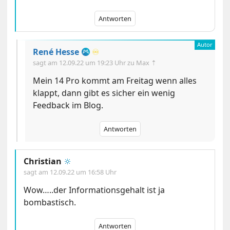
Antworten
René Hesse
♾️
sagt am
12.09.22 um 19:23 Uhr
zu Max ⇡
Mein 14 Pro kommt am Freitag wenn alles
klappt, dann gibt es sicher ein wenig
Feedback im Blog.
Antworten
Christian
🔆
sagt am
12.09.22 um 16:58 Uhr
Wow…..der Informationsgehalt ist ja
bombastisch.
Antworten