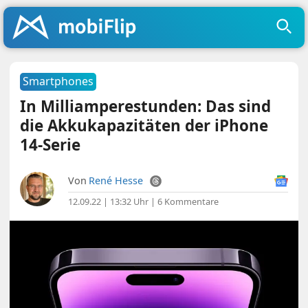
Smartphones
In Milliamperestunden: Das sind
die Akkukapazitäten der iPhone
14-Serie
Von
René Hesse
12.09.22 | 13:32 Uhr
|
6 Kommentare