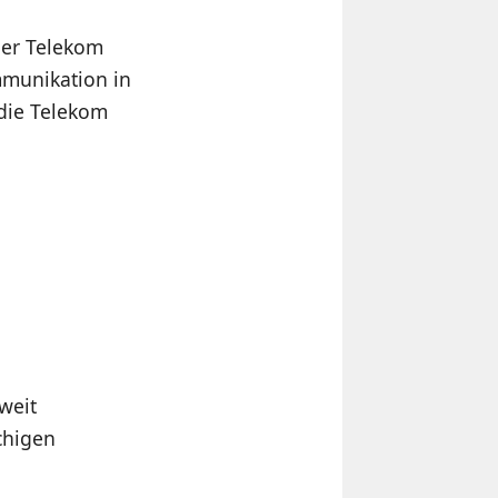
der Telekom
mmunikation in
 die Telekom
weit
chigen