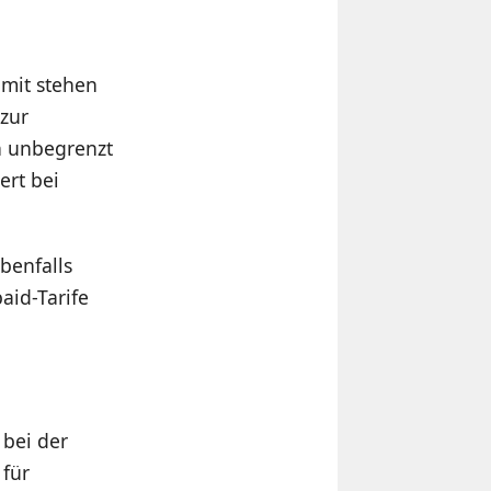
amit stehen
zur
n unbegrenzt
ert bei
benfalls
aid-Tarife
 bei der
 für