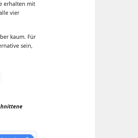
e erhalten mit
lle vier
ber kaum. Für
rnative sein,
chnittene