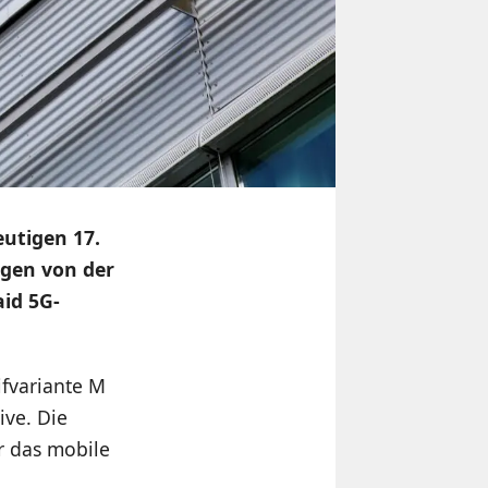
utigen 17.
ngen von der
aid 5G-
ifvariante M
ive. Die
r das mobile