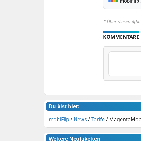
mobiFlip
⋆
Über diesen Affil
KOMMENTARE
Du bist hier:
mobiFlip
/
News
/
Tarife
/
MagentaMobil
Weitere Neuigkeiten