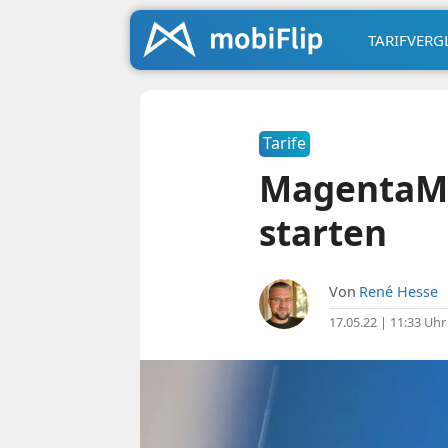
TARIFVERG
Tarife
MagentaMo
starten
Von
René Hesse
17.05.22 | 11:33 Uhr