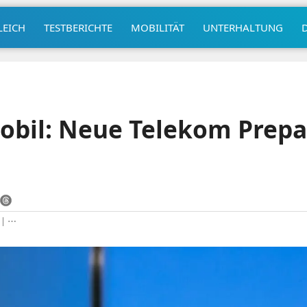
LEICH
TESTBERICHTE
MOBILITÄT
UNTERHALTUNG
bil: Neue Telekom Prepai
|
⋯