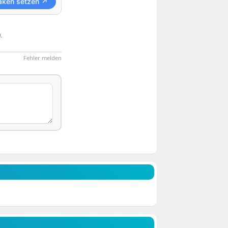
aken setzen ↗
.
Fehler melden