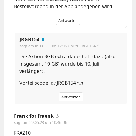
Bestellvorgang in der App angegeben wird.
Antworten
JRGB154
🍀
sagt am
05.06.23 um 12:06 Uhr
zu JRGB154 ⇡
Die Aktion 3GB extra dauerhaft dazu (also
insgesamt 10 GB) wurde bis 10. Juli
verlängert!
Vorteilscode: 👉JRGB154 👈
Antworten
Frank for fraenk
👋
sagt am
29.05.23 um 10:46 Uhr
FRAZ10