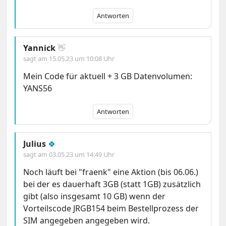
Antworten
Yannick
👋
sagt am
15.05.23 um 10:08 Uhr
Mein Code für aktuell + 3 GB Datenvolumen:
YANS56
Antworten
Julius
🍀
sagt am
03.05.23 um 14:49 Uhr
Noch läuft bei "fraenk" eine Aktion (bis 06.06.)
bei der es dauerhaft 3GB (statt 1GB) zusätzlich
gibt (also insgesamt 10 GB) wenn der
Vorteilscode JRGB154 beim Bestellprozess der
SIM angegeben angegeben wird.