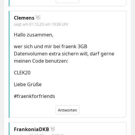
Clemens
👋
sagt am
01.12.23 um 10:26 Uhr
Hallo zusammen,
wer sich und mir bei fraenk 3GB
Datenvolumen extra sichern will, darf gerne
meinen Code benutzen:
CLEK20
Liebe Grüße
#fraenkforfriends
Antworten
FrankoniaDKB
👋