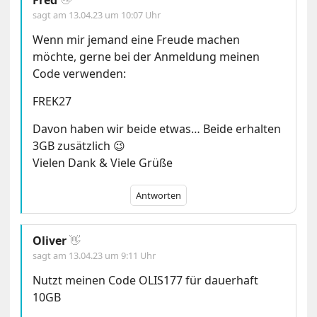
Fred
👋
sagt am
13.04.23 um 10:07 Uhr
Wenn mir jemand eine Freude machen
möchte, gerne bei der Anmeldung meinen
Code verwenden:
FREK27
Davon haben wir beide etwas… Beide erhalten
3GB zusätzlich 😉
Vielen Dank & Viele Grüße
Antworten
Oliver
👋
sagt am
13.04.23 um 9:11 Uhr
Nutzt meinen Code OLIS177 für dauerhaft
10GB