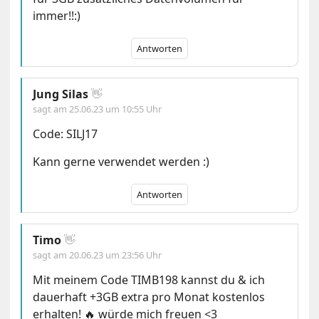
immer!!:)
Antworten
Jung Silas
👋
sagt am
25.06.23 um 10:55 Uhr
Code: SILJ17
Kann gerne verwendet werden :)
Antworten
Timo
👋
sagt am
20.06.23 um 23:56 Uhr
Mit meinem Code TIMB198 kannst du & ich
dauerhaft +3GB extra pro Monat kostenlos
erhalten! 🔥 würde mich freuen <3