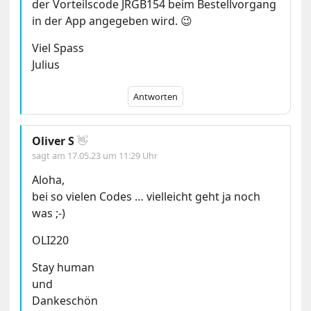
der Vorteilscode JRGB154 beim Bestellvorgang
in der App angegeben wird. 😉
Viel Spass
Julius
Antworten
Oliver S
👋
sagt am
17.05.23 um 11:29 Uhr
Aloha,
bei so vielen Codes … vielleicht geht ja noch
was ;-)
OLI220
Stay human
und
Dankeschön