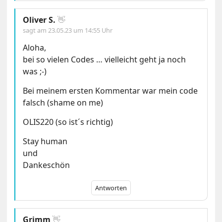
Oliver S.
👋
sagt am
23.05.23 um 14:55 Uhr
Aloha,
bei so vielen Codes … vielleicht geht ja noch
was ;-)
Bei meinem ersten Kommentar war mein code
falsch (shame on me)
OLIS220 (so ist´s richtig)
Stay human
und
Dankeschön
Antworten
Grimm
👋