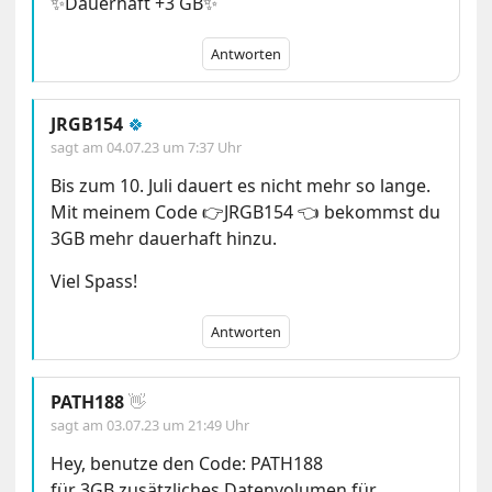
✨Dauerhaft +3 GB✨
Antworten
JRGB154
🍀
sagt am
04.07.23 um 7:37 Uhr
Bis zum 10. Juli dauert es nicht mehr so lange.
Mit meinem Code 👉JRGB154 👈 bekommst du
3GB mehr dauerhaft hinzu.
Viel Spass!
Antworten
PATH188
👋
sagt am
03.07.23 um 21:49 Uhr
Hey, benutze den Code: PATH188
für 3GB zusätzliches Datenvolumen für