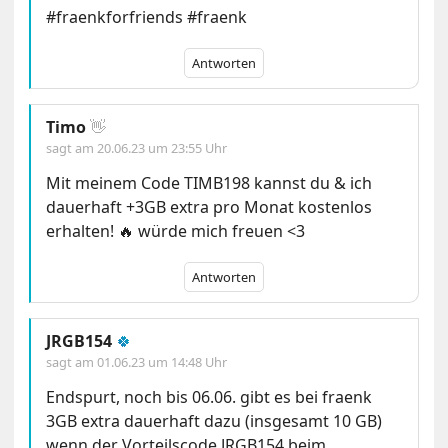
#fraenkforfriends #fraenk
Antworten
Timo
👋
sagt am
20.06.23 um 23:55 Uhr
Mit meinem Code TIMB198 kannst du & ich
dauerhaft +3GB extra pro Monat kostenlos
erhalten! 🔥 würde mich freuen <3
Antworten
JRGB154
🍀
sagt am
01.06.23 um 14:48 Uhr
Endspurt, noch bis 06.06. gibt es bei fraenk
3GB extra dauerhaft dazu (insgesamt 10 GB)
wenn der Vorteilscode JRGB154 beim