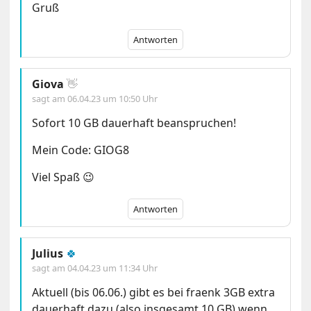
Gruß
Antworten
Giova
👋
sagt am
06.04.23 um 10:50 Uhr
Sofort 10 GB dauerhaft beanspruchen!
Mein Code: GIOG8
Viel Spaß 😉
Antworten
Julius
🍀
sagt am
04.04.23 um 11:34 Uhr
Aktuell (bis 06.06.) gibt es bei fraenk 3GB extra
dauerhaft dazu (also insgesamt 10 GB) wenn