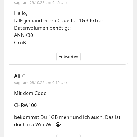
sagt am
29.10.22 um 9:45 Uhr
Hallo,
falls jemand einen Code für 1GB Extra-
Datenvolumen benötigt:
ANNK30
Gruß
Antworten
Ali
👋
sagt am
08.10.22 um 9:12 Uhr
Mit dem Code
CHRW100
bekommst Du 1GB mehr und ich auch. Das ist
doch ma Win Win 😬