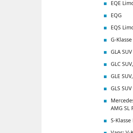
EQE Lim
EQG
EQS Lim
G-Klasse 
GLA SUV
GLC SUV
GLE SUV
GLS SUV
Mercede
AMG SL 
S-Klasse
Vans: V-