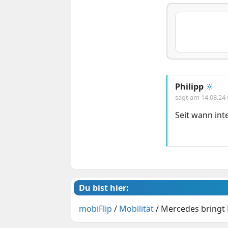
Philipp
🔆
sagt am
14.08.24
Seit wann int
Du bist hier:
mobiFlip
/
Mobilität
/
Mercedes bringt 