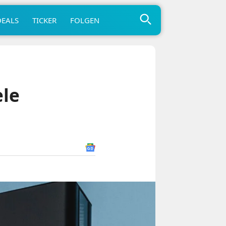
DEALS
TICKER
FOLGEN
ele