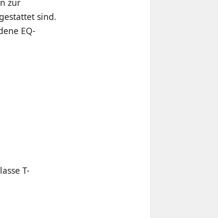
n zur
estattet sind.
edene EQ-
lasse T-