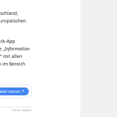
tschland,
europäischen
ack-App
e „
Information
t
“ mit allen
 im Bereich
aken setzen ↗
Fehler melden