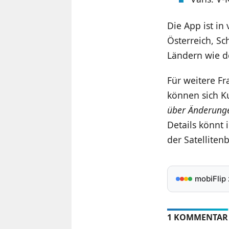
Die App ist in
Österreich, Sc
Ländern wie de
Für weitere F
können sich K
über Änderunge
Details könnt 
der Satelliten
mobiFlip
1 KOMMENTAR