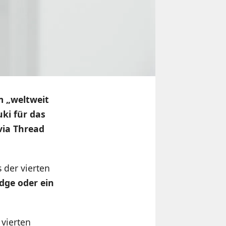
m „weltweit
Nuki für das
via Thread
 der vierten
dge oder ein
 vierten