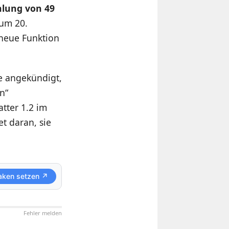
hlung von 49
zum 20.
 neue Funktion
e angekündigt,
n“
atter 1.2 im
t daran, sie
aken setzen ↗
Fehler melden