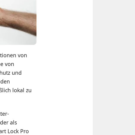
ktionen von
be von
chutz und
 den
lich lokal zu
ter-
der als
art Lock Pro