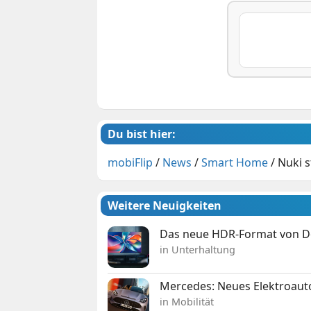
Du bist hier:
mobiFlip
/
News
/
Smart Home
/
Nuki s
Weitere Neuigkeiten
Das neue HDR-Format von Dol
in Unterhaltung
Mercedes: Neues Elektroauto
in Mobilität