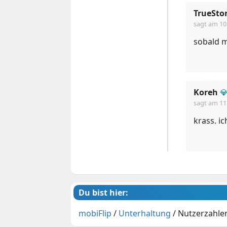
TrueSto
sagt am
10
sobald m
Koreh

sagt am
11
krass. i
Du bist hier:
mobiFlip
/
Unterhaltung
/
Nutzerzahlen