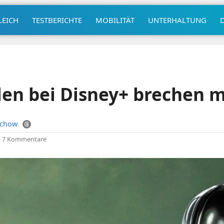
LEICH
TESTBERICHTE
MOBILITÄT
UNTERHALTUNG
en bei Disney+ brechen m
uchow
|
7 Kommentare