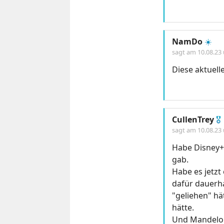
NamDo
☀️
sagt am
10.08.23
Diese aktuell
CullenTrey
🎖
sagt am
10.08.23
Habe Disney+ 
gab.
Habe es jetzt
dafür dauerha
"geliehen" hä
hätte.
Und Mandelori