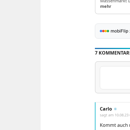
Massenmarkt u
mehr
mobiFlip
7 KOMMENTAR
Carlo
🔅
sagt am
10.08.23
Kommt auch n