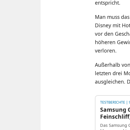
entspricht.
Man muss das a
Disney mit Hot
vor den Geschä
höheren Gewin
verloren.
Außerhalb von
letzten drei 
ausgleichen. D
TESTBERICHTE
| 
Samsung Ga
Feinschlif
Das Samsung Ga