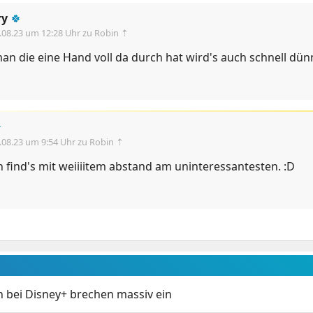
ry
🍀
.08.23 um 12:28 Uhr
zu Robin ⇡
an die eine Hand voll da durch hat wird's auch schnell dü

.08.23 um 9:54 Uhr
zu Robin ⇡
ch find's mit weiiiitem abstand am uninteressantesten. :D
 bei Disney+ brechen massiv ein