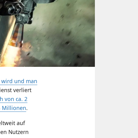
r wird und man
enst verliert
h von ca. 2
4 Millionen
.
ltweit auf
nen Nutzern