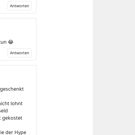
Antworten
tun 😂
Antworten
e geschenkt
icht lohnt
Geld
t gekostet
wie der Hype