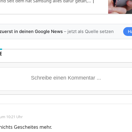
nd seit dem hat Samsung alles dafür getan,…
|
 zuerst in deinen Google News
– jetzt als Quelle setzen
H
E
 um 10:21 Uhr
ichts Gescheites mehr.