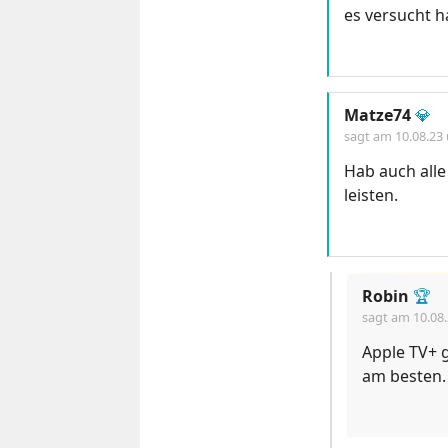
es versucht h
Matze74
💎
sagt am
10.08.23
Hab auch alle
leisten.
Robin
🏆
sagt am
10.08
Apple TV+ g
am besten.