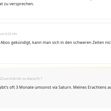
at zu versprechen.
 um 6:23 Uhr
 Abos gekündigt, kann man sich in den schweren Zeiten ni
.23 um 6:56 Uhr
zu Matze74 ⇡
ibt‘s oft 3 Monate umsonst via Saturn. Meines Erachtens au