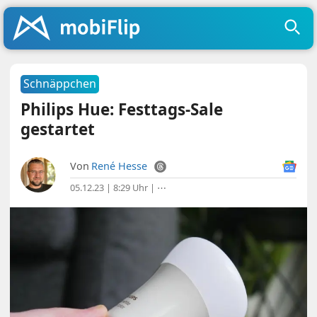
Schnäppchen
Philips Hue: Festtags-Sale
gestartet
Von
René Hesse
05.12.23 | 8:29 Uhr
|
⋯