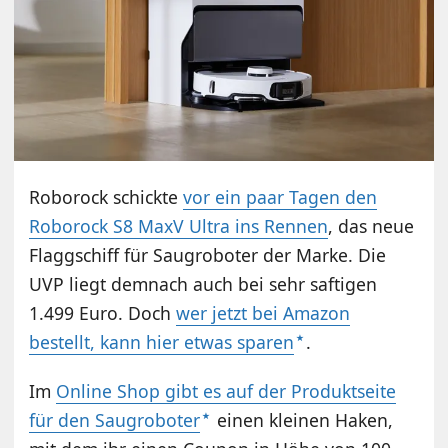
Roborock schickte
vor ein paar Tagen den
Roborock S8 MaxV Ultra ins Rennen
, das neue
Flaggschiff für Saugroboter der Marke. Die
UVP liegt demnach auch bei sehr saftigen
1.499 Euro. Doch
wer jetzt bei Amazon
bestellt, kann hier etwas sparen
.
Im
Online Shop gibt es auf der Produktseite
für den Saugroboter
einen kleinen Haken,