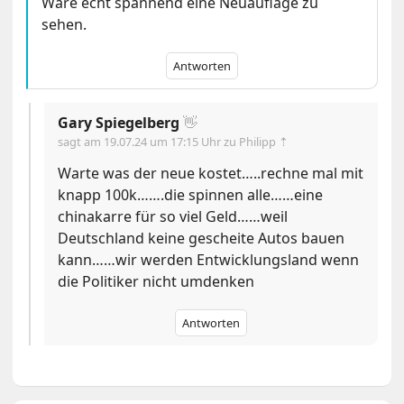
Wäre echt spannend eine Neuauflage zu
sehen.
Antworten
Gary Spiegelberg
👋
sagt am
19.07.24 um 17:15 Uhr
zu Philipp ⇡
Warte was der neue kostet…..rechne mal mit
knapp 100k…….die spinnen alle……eine
chinakarre für so viel Geld……weil
Deutschland keine gescheite Autos bauen
kann……wir werden Entwicklungsland wenn
die Politiker nicht umdenken
Antworten