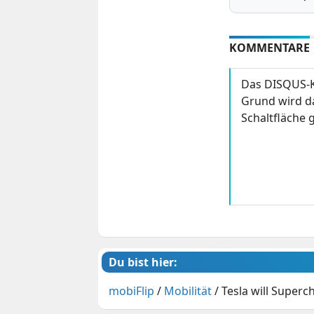
KOMMENTARE
Das DISQUS-K
Grund wird da
Schaltfläche g
Du bist hier:
mobiFlip
/
Mobilität
/
Tesla will Superc