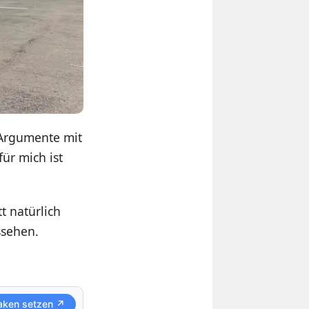
n Argumente mit
ür mich ist
t natürlich
ssehen.
aken setzen ↗