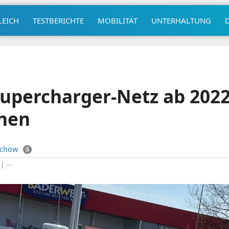
LEICH
TESTBERICHTE
MOBILITÄT
UNTERHALTUNG
 Supercharger-Netz ab 2022
fnen
uchow
|
⋯