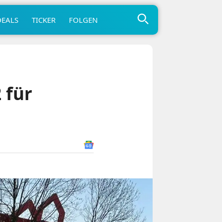
DEALS
TICKER
FOLGEN
 für