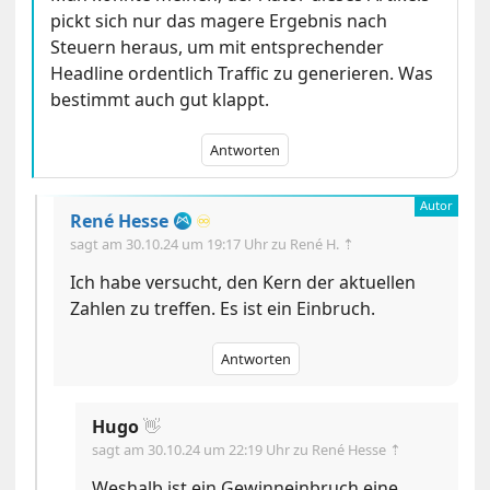
pickt sich nur das magere Ergebnis nach
Steuern heraus, um mit entsprechender
Headline ordentlich Traffic zu generieren. Was
bestimmt auch gut klappt.
Antworten
René Hesse
♾️
sagt am
30.10.24 um 19:17 Uhr
zu René H. ⇡
Ich habe versucht, den Kern der aktuellen
Zahlen zu treffen. Es ist ein Einbruch.
Antworten
Hugo
👋
sagt am
30.10.24 um 22:19 Uhr
zu René Hesse ⇡
Weshalb ist ein Gewinneinbruch eine