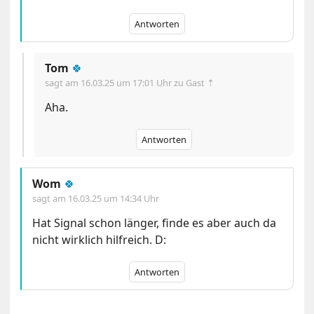
Antworten
Tom
🍀
sagt am
16.03.25 um 17:01 Uhr
zu Gast ⇡
Aha.
Antworten
Wom
🍀
sagt am
16.03.25 um 14:34 Uhr
Hat Signal schon länger, finde es aber auch da
nicht wirklich hilfreich. D:
Antworten