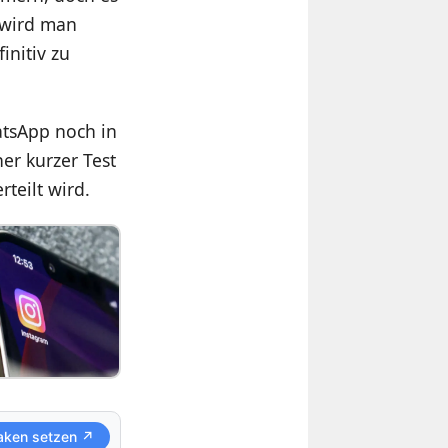
 wird man
initiv zu
tsApp noch in
er kurzer Test
teilt wird.
aken setzen ↗