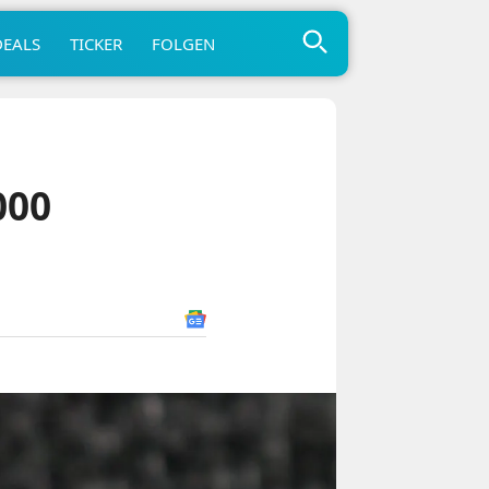
DEALS
TICKER
FOLGEN
000