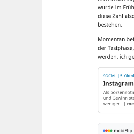
wurde im Früh
diese Zahl als
bestehen.
Momentan befi
der Testphase,
werden, ich ge
SOCIAL
| 5. Okto
Instagra
Als börsennoti
und Gewinn st
weniger…
| me
mobiFlip