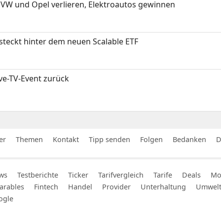
 VW und Opel verlieren, Elektroautos gewinnen
 steckt hinter dem neuen Scalable ETF
ive-TV-Event zurück
er
Themen
Kontakt
Tipp senden
Folgen
Bedanken
D
ws
Testberichte
Ticker
Tarifvergleich
Tarife
Deals
Mob
arables
Fintech
Handel
Provider
Unterhaltung
Umwel
ogle