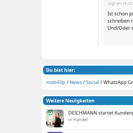
sagt am
16.10
Ist schon 
schreiben 
Und/Oder e
Du bist hier:
mobiFlip
/
News
/
Social
/
WhatsApp Gr
Weitere Neuigkeiten
DEICHMANN startet Kunden
in Handel