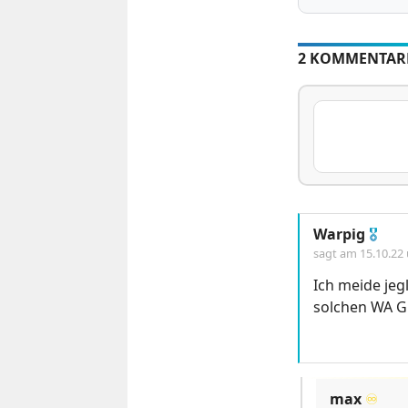
2 KOMMENTAR
Warpig
🎖
sagt am
15.10.22
Ich meide jeg
solchen WA G
max
♾️