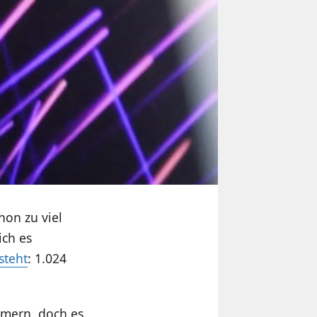
hon zu viel
ich es
steht
: 1.024
hmern, doch es