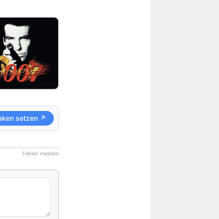
aken setzen ↗
Fehler melden