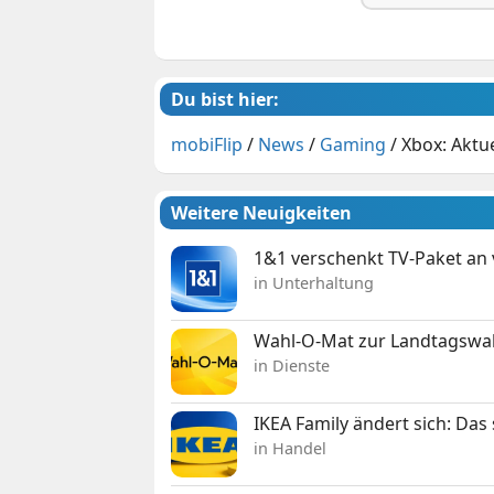
Du bist hier:
mobiFlip
/
News
/
Gaming
/
Xbox: Aktu
Weitere Neuigkeiten
1&1 verschenkt TV-Paket an
in Unterhaltung
Wahl-O-Mat zur Landtagswahl
in Dienste
IKEA Family ändert sich: Da
in Handel