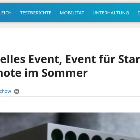
LEICH
TESTBERICHTE
MOBILITÄT
UNTERHALTUNG
elles Event, Event für Sta
note im Sommer
uchow
|
⋯