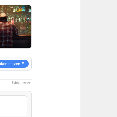
aken setzen ↗
Fehler melden