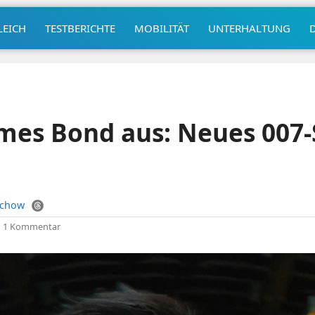
LEICH
TESTBERICHTE
MOBILITÄT
UNTERHALTUNG
ames Bond aus: Neues 007-
uchow
|
1 Kommentar