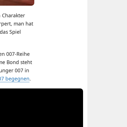
n Charakter
rpert, man hat
das Spiel
uen 007-Reihe
ame Bond steht
junger 007 in
007 begegnen
.