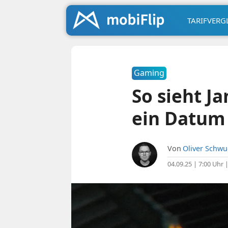
TARIFVERG
Gaming
So sieht J
ein Datum
Von
Oliver Schw
04.09.25 | 7:00 Uhr