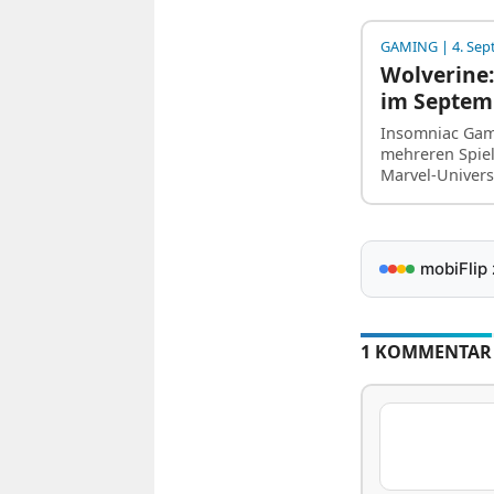
GAMING
| 4. Se
Wolverine:
im Septem
Insomniac Game
mehreren Spie
Marvel-Unive
mobiFlip
1 KOMMENTAR