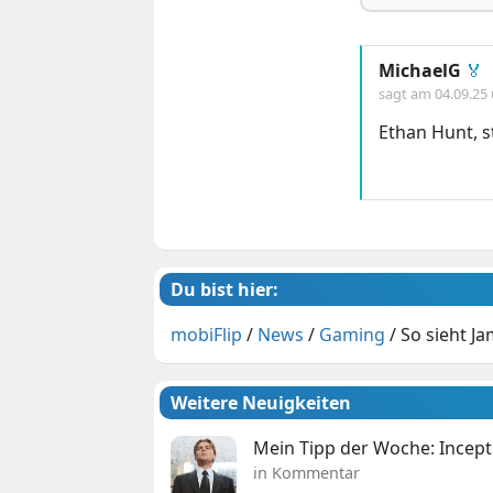
MichaelG
🏅
sagt am
04.09.25
Ethan Hunt, s
Du bist hier:
mobiFlip
/
News
/
Gaming
/
So sieht J
Weitere Neuigkeiten
Mein Tipp der Woche: Incepti
in Kommentar