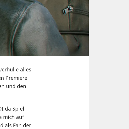
erhülle alles
gen Premiere
len und den
I da Spiel
e mich auf
d als Fan der