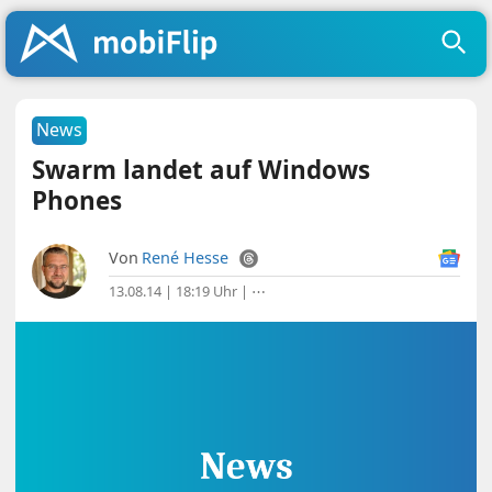
News
Swarm landet auf Windows
Phones
Von
René Hesse
13.08.14 | 18:19 Uhr
|
⋯