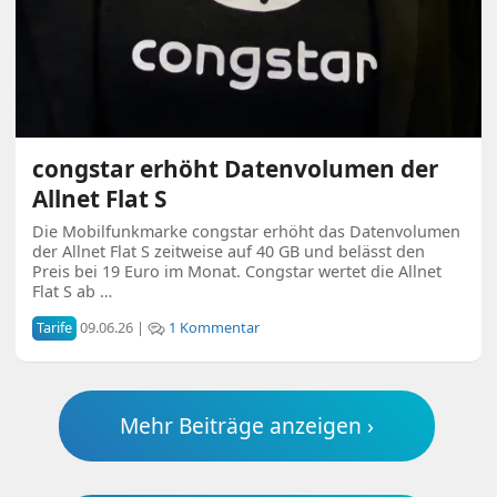
congstar erhöht Datenvolumen der
Allnet Flat S
Die Mobilfunkmarke congstar erhöht das Datenvolumen
der Allnet Flat S zeitweise auf 40 GB und belässt den
Preis bei 19 Euro im Monat. Congstar wertet die Allnet
Flat S ab …
Tarife
09.06.26 |
1 Kommentar
Mehr Beiträge anzeigen ›