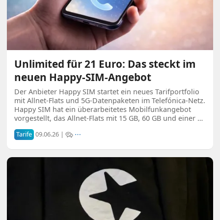
Unlimited für 21 Euro: Das steckt im
neuen Happy-SIM-Angebot
Der Anbieter Happy SIM startet ein neues Tarifportfolio
mit Allnet-Flats und 5G-Datenpaketen im Telefónica-Netz.
Happy SIM hat ein überarbeitetes Mobilfunkangebot
vorgestellt, das Allnet-Flats mit 15 GB, 60 GB und einer …
Tarife
09.06.26 |
⋯