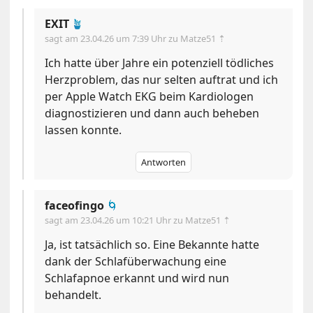
EXIT
🪴
sagt am
23.04.26 um 7:39 Uhr
zu Matze51 ⇡
Ich hatte über Jahre ein potenziell tödliches
Herzproblem, das nur selten auftrat und ich
per Apple Watch EKG beim Kardiologen
diagnostizieren und dann auch beheben
lassen konnte.
Antworten
faceofingo
🌀
sagt am
23.04.26 um 10:21 Uhr
zu Matze51 ⇡
Ja, ist tatsächlich so. Eine Bekannte hatte
dank der Schlafüberwachung eine
Schlafapnoe erkannt und wird nun
behandelt.