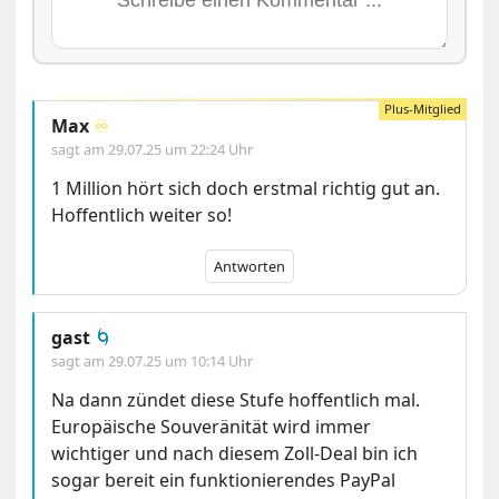
Max
♾️
sagt am
29.07.25 um 22:24 Uhr
1 Million hört sich doch erstmal richtig gut an.
Hoffentlich weiter so!
Antworten
gast
🌀
sagt am
29.07.25 um 10:14 Uhr
Na dann zündet diese Stufe hoffentlich mal.
Europäische Souveränität wird immer
wichtiger und nach diesem Zoll-Deal bin ich
sogar bereit ein funktionierendes PayPal